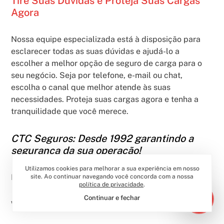
Tire Suas Dúvidas e Proteja Suas Cargas
Agora
Nossa equipe especializada está à disposição para
esclarecer todas as suas dúvidas e ajudá-lo a
escolher a melhor opção de seguro de carga para o
seu negócio. Seja por telefone, e-mail ou chat,
escolha o canal que melhor atende às suas
necessidades. Proteja suas cargas agora e tenha a
tranquilidade que você merece.
CTC Seguros: Desde 1992 garantindo a
segurança da sua operação!
Utilizamos cookies para melhorar a sua experiência em nosso
Receber cotação:
Clique aqui
site. Ao continuar navegando você concorda com a nossa
política de privacidade
.
Continuar e fechar
Whatsapp:
(11) 97166-1685