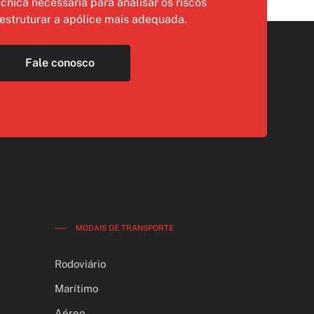
écnica necessária para analisar os riscos
 estruturar a apólice mais adequada.
Fale conosco
MODAIS DE TRANSPORTE
Rodoviário
Marítimo
Aéreo