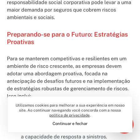
responsabilidade social corporativa pode levar a uma
maior demanda por seguros que cobrem riscos
ambientais e sociais.
Preparando-se para o Futuro: Estratégias
Proativas
Para se manterem competitivas e resilientes em um
ambiente de risco crescente, as empresas devem
adotar uma abordagem proativa, focada na
antecipação de desafios futuros e na implementação
de estratégias robustas de gerenciamento de riscos.
Isso inclui:
Utilizamos cookies para melhorar a sua experiência em nosso
site. Ao continuar navegando você concorda com a nossa
Investimento em Tecnologia:
Adotar as últimas
política de privacidade
.
inovações tecnológicas para melhorar a
Continuar e fechar
segurança da carga, a eficiência operacional e
a capacidade de resposta a sinistros.